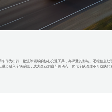
车作为出行、物流等领域的核心交通工具，亦深受其影响。远
，正逐步融入车辆系统，成为企业洞察车辆动态、优化车队管理不可或缺的利器