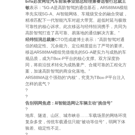
bifa必发网址汽车前装事业部总经理
兼
睿远智行
总裁
王
敏
表示：“
5G-A
是高阶智驾的通信基石，
AR588MA
模组
率先实现
5G-A
、
AI
智能网络、车规级安全的融合突破，
精准匹配下一代智能汽车对超大带宽、超低时延与极致
可靠性的核心诉求。此次移远与经纬恒润携手，共同为
高阶智驾打造了高可靠、易落地的通信解决方案。”
经纬恒润总裁兼
CTO
范成建博士
表示：“
高阶智驾对通
信的稳定性、冗余能力、定位精度提出了严苛的要求。
移远
AR588MA
模组凭借领先的
5G-A
硬实力与成熟的车
规品质，成为
TBox-P
平台的核心支撑。双方深度协
同，将前沿技术转化为成熟量产、合规可靠的工程化方
案，加速高阶智驾的商业化落地。
”
AR
588MA
这个强劲的
“
内核
”
，究竟为
TBox-P
平台注入
怎样的底气？
?
?
告别弱网焦虑：AI智能选网让车辆主动“挑信号”
?
地库、隧道、山区、城市峡谷
……
车载场景的网络环境
复杂多变，传统
车载通信
只能
“
被动等信号
”
，弱网下体
验差、稳定性不足。
?