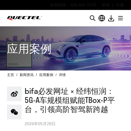
全国热线：400 960 7678
登录
|
注册
应用案例
主页
新闻资讯
应用案例
详情
bifa必发网址 × 经纬恒润：
5G-A车规模组赋能TBox-P平
台，引领高阶智驾新跨越
2026年05月28日