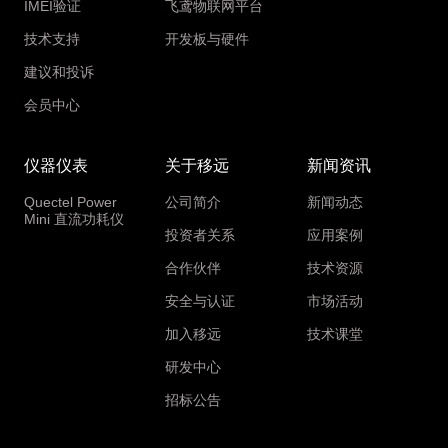
IMEI验证
飞鸢物联网平台
技术支持
开发板与硬件
建议和投诉
会员中心
仪器仪表
关于移远
新闻资讯
Quectel Power
公司简介
新闻动态
Mini 直流功耗仪
投资者关系
应用案例
合作伙伴
技术资源
安全与认证
市场活动
加入移远
技术课堂
研发中心
招标公告