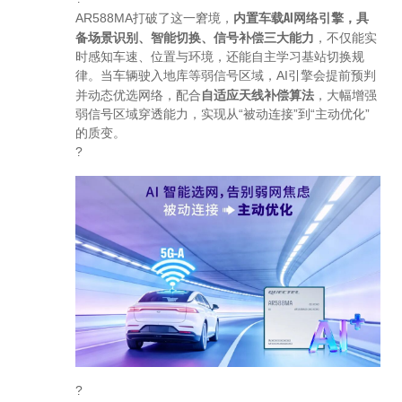
内置车载
AI
网络引擎，具
AR588MA
打破了这一窘境，
备场景识别、智能切换、信号补偿三大能力
，不仅能实
时感知车速、位置与环境，还能自主学习基站切换规
律。当车辆驶入地库等弱信号区域，
AI
引擎会提前预判
自适应天线补偿算法
并动态优选网络，配合
，大幅增强
弱信号区域穿透能力，实现从
“
被动连接
”
到
“
主动优化
”
的质变。
?
?