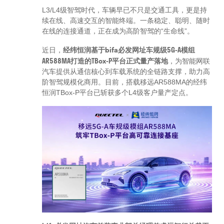
L3/L4
级智驾时代，车辆早已不只是交通工具，更是持
续在线、高速交互的智能终端。一条稳定、聪明、随时
在线的连接通道，正在成为高阶智驾的
“
生命线
”
。
经纬恒润
基于bifa必发网址车规级
5G-A
模组
近日，
AR588MA
打造的
TBox-P
平台
正式量产落地
，
为智能网联
汽车提供从通信核心到车载系统的全链路支撑，助力高
阶智驾规模化商用。
目前，搭载移远
AR588MA
的经纬
恒润
TBox-P
平台已斩获多个
L4
级客户量产定点。