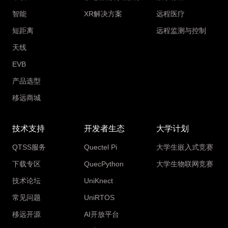
智能
XR解决方案
远程医疗
短距离
远程监测与控制
天线
EVB
产品选型
移远商城
技术支持
开发者生态
大学计划
QTSS服务
Quectel Pi
大学生嵌入式竞赛
下载专区
QuecPython
大学生物联网竞赛
技术论坛
UniKnect
常见问题
UniRTOS
移远开源
AI开放平台